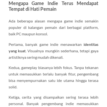
Mengapa Game Indie Terus Mendapat
Tempat di Hati Pemain
Ada beberapa alasan mengapa game indie semakin
populer di kalangan pemain dari berbagai platform,
baik PC maupun konsol.
Pertama, banyak game indie menawarkan
identitas
yang kuat
. Visualnya mungkin sederhana, tetapi gaya
artistiknya sering mudah dikenali.
Kedua, gameplay biasanya lebih fokus. Tanpa tekanan
untuk memasukkan terlalu banyak fitur, pengembang
bisa menyempurnakan satu ide utama hingga terasa
solid.
Ketiga, cerita yang disampaikan sering terasa lebih
personal. Banyak pengembang indie memasukkan