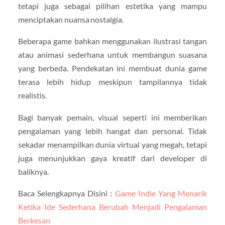
tetapi juga sebagai pilihan estetika yang mampu
menciptakan nuansa nostalgia.
Beberapa game bahkan menggunakan ilustrasi tangan
atau animasi sederhana untuk membangun suasana
yang berbeda. Pendekatan ini membuat dunia game
terasa lebih hidup meskipun tampilannya tidak
realistis.
Bagi banyak pemain, visual seperti ini memberikan
pengalaman yang lebih hangat dan personal. Tidak
sekadar menampilkan dunia virtual yang megah, tetapi
juga menunjukkan gaya kreatif dari developer di
baliknya.
Baca Selengkapnya Disini :
Game Indie Yang Menarik
Ketika Ide Sederhana Berubah Menjadi Pengalaman
Berkesan