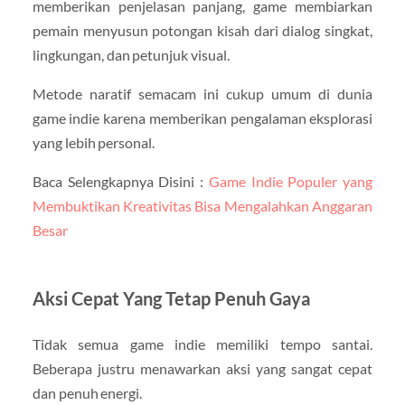
memberikan penjelasan panjang, game membiarkan
pemain menyusun potongan kisah dari dialog singkat,
lingkungan, dan petunjuk visual.
Metode naratif semacam ini cukup umum di dunia
game indie karena memberikan pengalaman eksplorasi
yang lebih personal.
Baca Selengkapnya Disini :
Game Indie Populer yang
Membuktikan Kreativitas Bisa Mengalahkan Anggaran
Besar
Aksi Cepat Yang Tetap Penuh Gaya
Tidak semua game indie memiliki tempo santai.
Beberapa justru menawarkan aksi yang sangat cepat
dan penuh energi.