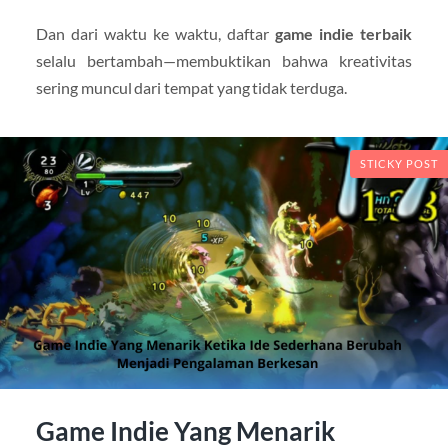
Dan dari waktu ke waktu, daftar
game indie terbaik
selalu bertambah—membuktikan bahwa kreativitas
sering muncul dari tempat yang tidak terduga.
STICKY POST
Game Indie Yang Menarik