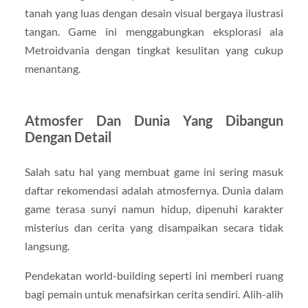
tanah yang luas dengan desain visual bergaya ilustrasi
tangan. Game ini menggabungkan eksplorasi ala
Metroidvania dengan tingkat kesulitan yang cukup
menantang.
Atmosfer Dan Dunia Yang Dibangun
Dengan Detail
Salah satu hal yang membuat game ini sering masuk
daftar rekomendasi adalah atmosfernya. Dunia dalam
game terasa sunyi namun hidup, dipenuhi karakter
misterius dan cerita yang disampaikan secara tidak
langsung.
Pendekatan world-building seperti ini memberi ruang
bagi pemain untuk menafsirkan cerita sendiri. Alih-alih