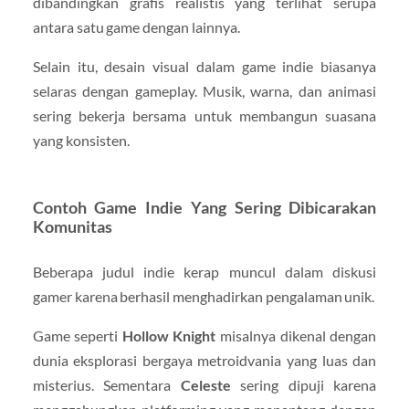
dibandingkan grafis realistis yang terlihat serupa
antara satu game dengan lainnya.
Selain itu, desain visual dalam game indie biasanya
selaras dengan gameplay. Musik, warna, dan animasi
sering bekerja bersama untuk membangun suasana
yang konsisten.
Contoh Game Indie Yang Sering Dibicarakan
Komunitas
Beberapa judul indie kerap muncul dalam diskusi
gamer karena berhasil menghadirkan pengalaman unik.
Game seperti
Hollow Knight
misalnya dikenal dengan
dunia eksplorasi bergaya metroidvania yang luas dan
misterius. Sementara
Celeste
sering dipuji karena