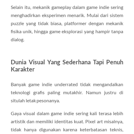
Selain itu, mekanik gameplay dalam game indie sering
menghadirkan eksperimen menarik. Mulai dari sistem
puzzle yang tidak biasa, platformer dengan mekanik
fisika unik, hingga game eksplorasi yang hampir tanpa
dialog.
Dunia Visual Yang Sederhana Tapi Penuh
Karakter
Banyak game indie underrated tidak mengandalkan
teknologi grafis paling mutakhir. Namun justru di
situlah letak pesonanya.
Gaya visual dalam game indie sering kali terasa lebih
artistik dan memiliki identitas kuat. Pixel art misalnya,
tidak hanya digunakan karena keterbatasan teknis,