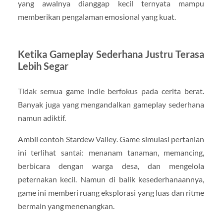
yang awalnya dianggap kecil ternyata mampu
memberikan pengalaman emosional yang kuat.
Ketika Gameplay Sederhana Justru Terasa
Lebih Segar
Tidak semua game indie berfokus pada cerita berat.
Banyak juga yang mengandalkan gameplay sederhana
namun adiktif.
Ambil contoh
Stardew Valley
. Game simulasi pertanian
ini terlihat santai: menanam tanaman, memancing,
berbicara dengan warga desa, dan mengelola
peternakan kecil. Namun di balik kesederhanaannya,
game ini memberi ruang eksplorasi yang luas dan ritme
bermain yang menenangkan.