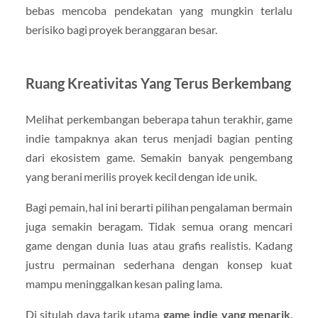
bebas mencoba pendekatan yang mungkin terlalu
berisiko bagi proyek beranggaran besar.
Ruang Kreativitas Yang Terus Berkembang
Melihat perkembangan beberapa tahun terakhir, game
indie tampaknya akan terus menjadi bagian penting
dari ekosistem game. Semakin banyak pengembang
yang berani merilis proyek kecil dengan ide unik.
Bagi pemain, hal ini berarti pilihan pengalaman bermain
juga semakin beragam. Tidak semua orang mencari
game dengan dunia luas atau grafis realistis. Kadang
justru permainan sederhana dengan konsep kuat
mampu meninggalkan kesan paling lama.
Di situlah daya tarik utama
game indie yang menarik
.