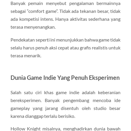
Banyak pemain menyebut pengalaman bermainnya
sebagai “comfort game”. Tidak ada tekanan besar, tidak
ada kompetisi intens. Hanya aktivitas sederhana yang
terasa menyenangkan.
Pendekatan seperti ini menunjukkan bahwa game tidak
selalu harus penuh aksi cepat atau grafis realistis untuk
terasa menarik.
Dunia Game Indie Yang Penuh Eksperimen
Salah satu ciri khas game indie adalah keberanian
bereksperimen. Banyak pengembang mencoba ide
gameplay yang jarang disentuh oleh studio besar
karena dianggap terlalu berisiko.
Hollow Knight
misalnya, menghadirkan dunia bawah