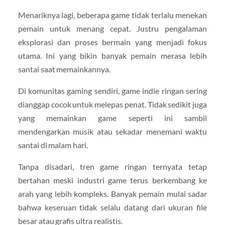
Menariknya lagi, beberapa game tidak terlalu menekan
pemain untuk menang cepat. Justru pengalaman
eksplorasi dan proses bermain yang menjadi fokus
utama. Ini yang bikin banyak pemain merasa lebih
santai saat memainkannya.
Di komunitas gaming sendiri, game indie ringan sering
dianggap cocok untuk melepas penat. Tidak sedikit juga
yang memainkan game seperti ini sambil
mendengarkan musik atau sekadar menemani waktu
santai di malam hari.
Tanpa disadari, tren game ringan ternyata tetap
bertahan meski industri game terus berkembang ke
arah yang lebih kompleks. Banyak pemain mulai sadar
bahwa keseruan tidak selalu datang dari ukuran file
besar atau grafis ultra realistis.