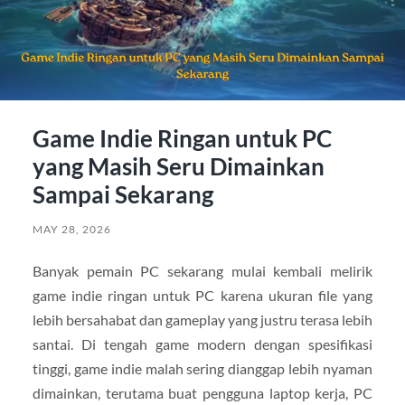
Game Indie Ringan untuk PC
yang Masih Seru Dimainkan
Sampai Sekarang
MAY 28, 2026
Banyak pemain PC sekarang mulai kembali melirik
game indie ringan untuk PC karena ukuran file yang
lebih bersahabat dan gameplay yang justru terasa lebih
santai. Di tengah game modern dengan spesifikasi
tinggi, game indie malah sering dianggap lebih nyaman
dimainkan, terutama buat pengguna laptop kerja, PC