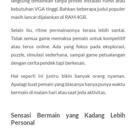
langsung dimainkan tanpa proses instalasi rumit atau
kebutuhan VGA tinggi. Bahkan beberapa judul populer
masih lancar dijalankan di RAM 4GB.
Selain itu, ritme permainannya terasa lebih santai.
Tidak semua game memaksa pemain untuk kompetitif
atau terus online. Ada yang fokus pada eksplorasi,
puzzle, simulasi sederhana, sampai game petualangan
dengan cerita pendek tapi berkesan.
Hal seperti ini justru bikin banyak orang nyaman.
Apalagi buat pemain yang biasanya hanya punya waktu
bermain di malam hari atau saat jeda aktivitas.
Sensasi Bermain yang Kadang Lebih
Personal