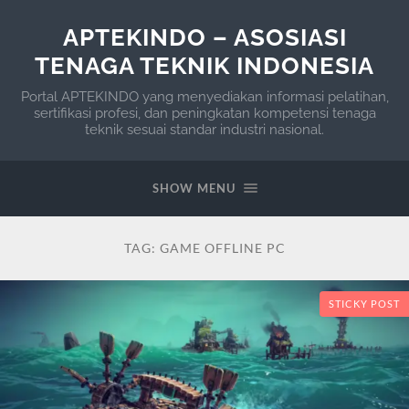
APTEKINDO – ASOSIASI
TENAGA TEKNIK INDONESIA
Portal APTEKINDO yang menyediakan informasi pelatihan,
sertifikasi profesi, dan peningkatan kompetensi tenaga
teknik sesuai standar industri nasional.
SHOW MENU
TAG:
GAME OFFLINE PC
STICKY POST