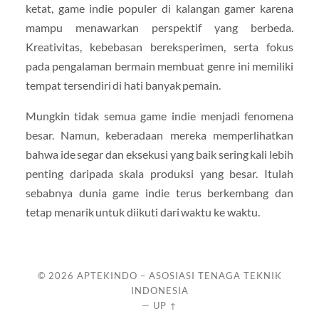
ketat, game indie populer di kalangan gamer karena
mampu menawarkan perspektif yang berbeda.
Kreativitas, kebebasan bereksperimen, serta fokus
pada pengalaman bermain membuat genre ini memiliki
tempat tersendiri di hati banyak pemain.
Mungkin tidak semua game indie menjadi fenomena
besar. Namun, keberadaan mereka memperlihatkan
bahwa ide segar dan eksekusi yang baik sering kali lebih
penting daripada skala produksi yang besar. Itulah
sebabnya dunia game indie terus berkembang dan
tetap menarik untuk diikuti dari waktu ke waktu.
© 2026
APTEKINDO – ASOSIASI TENAGA TEKNIK
INDONESIA
—
UP ↑