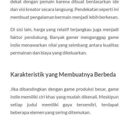
dekat dengan pemain karena dibuat berdasarkan ide
dan visi kreator secara langsung. Pendekatan seperti ini
membuat pengalaman bermain menjadi lebih berkesan.
Di sisi lain, harga yang relatif terjangkau juga menjadi
faktor pendukung. Banyak gamer menganggap game
indie menawarkan nilai yang seimbang antara kualitas
permainan dan biaya yang dikeluarkan.
Karakteristik yang Membuatnya Berbeda
Jika dibandingkan dengan game produksi besar, game
indie memiliki ciri khas yang mudah dikenali. Meskipun
setiap judul memiliki gaya tersendiri, terdapat
beberapa elemen yang sering ditemukan.