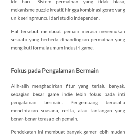
ide baru. Sistem permainan yang tidak biasa,
mekanisme puzzle kreatif, hingga kombinasi genre yang
unik sering muncul dari studio independen.
Hal tersebut membuat pemain merasa menemukan
sesuatu yang berbeda dibandingkan permainan yang
mengikuti formula umum industri game.
Fokus pada Pengalaman Bermain
Alih-alih menghadirkan fitur yang terlalu banyak,
sebagian besar game indie lebih fokus pada inti
pengalaman bermain. Pengembang berusaha
menciptakan suasana, cerita, atau tantangan yang
benar-benar terasa oleh pemain.
Pendekatan ini membuat banyak gamer lebih mudah