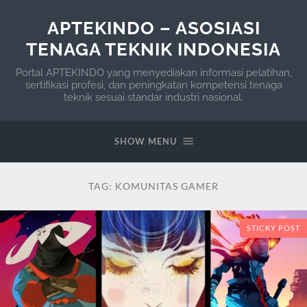
APTEKINDO – ASOSIASI
TENAGA TEKNIK INDONESIA
Portal APTEKINDO yang menyediakan informasi pelatihan,
sertifikasi profesi, dan peningkatan kompetensi tenaga
teknik sesuai standar industri nasional.
SHOW MENU
TAG:
KOMUNITAS GAMER
STICKY POST