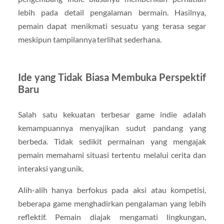
lebih pada detail pengalaman bermain. Hasilnya,
pemain dapat menikmati sesuatu yang terasa segar
meskipun tampilannya terlihat sederhana.
Ide yang Tidak Biasa Membuka Perspektif
Baru
Salah satu kekuatan terbesar game indie adalah
kemampuannya menyajikan sudut pandang yang
berbeda. Tidak sedikit permainan yang mengajak
pemain memahami situasi tertentu melalui cerita dan
interaksi yang unik.
Alih-alih hanya berfokus pada aksi atau kompetisi,
beberapa game menghadirkan pengalaman yang lebih
reflektif. Pemain diajak mengamati lingkungan,