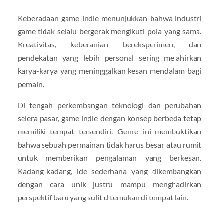
Keberadaan game indie menunjukkan bahwa industri
game tidak selalu bergerak mengikuti pola yang sama.
Kreativitas, keberanian bereksperimen, dan
pendekatan yang lebih personal sering melahirkan
karya-karya yang meninggalkan kesan mendalam bagi
pemain.
Di tengah perkembangan teknologi dan perubahan
selera pasar, game indie dengan konsep berbeda tetap
memiliki tempat tersendiri. Genre ini membuktikan
bahwa sebuah permainan tidak harus besar atau rumit
untuk memberikan pengalaman yang berkesan.
Kadang-kadang, ide sederhana yang dikembangkan
dengan cara unik justru mampu menghadirkan
perspektif baru yang sulit ditemukan di tempat lain.